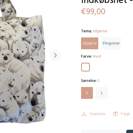
Indkøbsnet 
€99,00
Tema:
Isbjørne
Isbjørne
Pingviner
Farve:
Hvid
Sørrelse:
S
S
L
Størrelse
Fragt