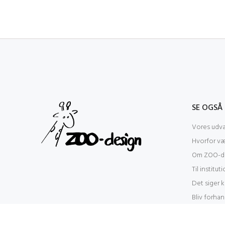
SE OGSÅ
Vores udva
Hvorfor v
Om ZOO-de
Til institut
Det siger 
Bliv forhan