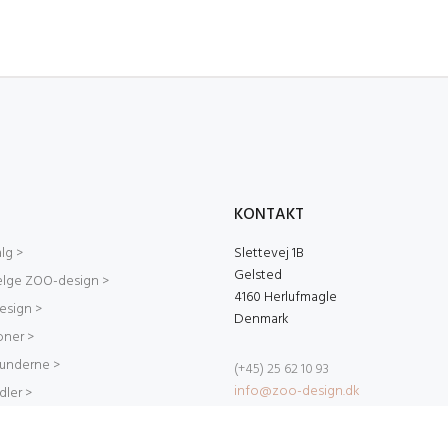
KONTAKT
lg >
Slettevej 1B
Gelsted
ælge ZOO-design >
4160 Herlufmagle
sign >
Denmark
ioner >
kunderne >
(+45) 25 62 10 93
info@zoo-design.dk
dler >