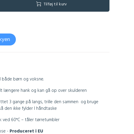
Tilføj til kurv
skyen
il både børn og voksne.
idt længere hank og kan gå op over skulderen
ettet 3 gange på langs, trille den sammen
og bruge
så den ikke fylder I håndtaske
k ved 60°C – tåler tørretumbler
ose -
Produceret i EU