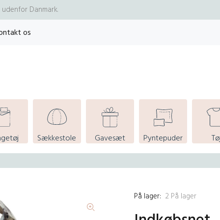
re udenfor Danmark.
ontakt os
ngetøj
Sækkestole
Gavesæt
Pyntepuder
Tø
På lager:
2
På lager