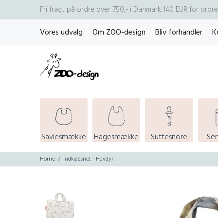
Fri fragt på ordre over 750,- i Danmark. 140 EUR for ord
Vores udvalg
Om ZOO-design
Bliv forhandler
K
Savlesmække
Hagesmække
Suttesnore
Se
Home
Indkøbsnet - Havdyr