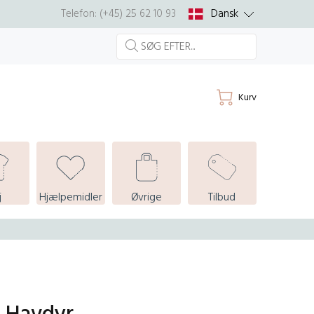
Dansk
Telefon: (+45) 25 62 10 93
Kurv
j
Hjælpemidler
Øvrige
Tilbud