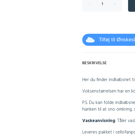
Tilføj til Ønske
BESKRIVELSE
Her du finder indkøbsnet t
Voksenstørrelsen har en l
P.S. Du kan folde indkøbsn
hanken til at sno omkring, 
Vaskeanvisning
:
Tåler vas
Leveres pakket i cellofanp