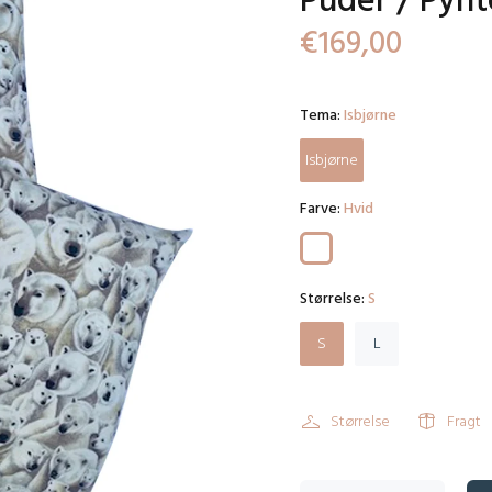
Puder / Pyn
€169,00
Tema:
Isbjørne
Isbjørne
Farve:
Hvid
Størrelse:
S
S
L
Størrelse
Fragt