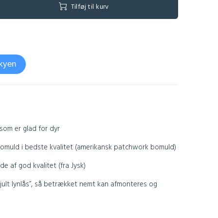
Tilføj til kurv
skyen
 som er glad for dyr
muld i bedste kvalitet (amerikansk patchwork bomuld)
 af god kvalitet (fra Jysk)
jult lynlås”, så betrækket nemt kan afmonteres og