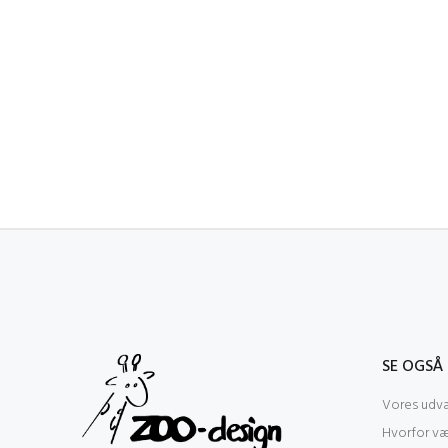
SE OGSÅ
Vores udva
Hvorfor v