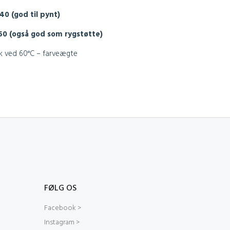
 40 (god til pynt)
x 50 (også god som rygstøtte)
k ved 60°C – farveægte
FØLG OS
Facebook >
Instagram >