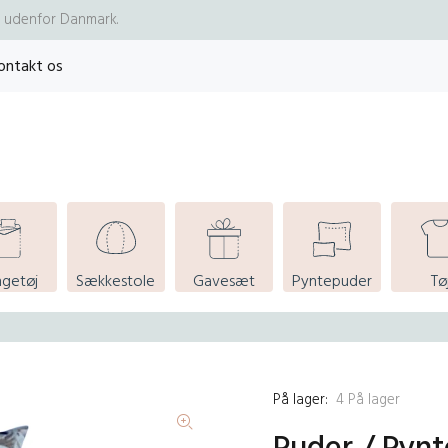
re udenfor Danmark.
ontakt os
ngetøj
Sækkestole
Gavesæt
Pyntepuder
Tø
På lager:
4
På lager