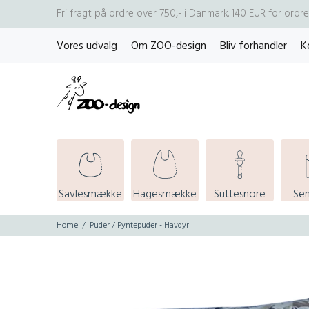
Fri fragt på ordre over 750,- i Danmark. 140 EUR for ord
Vores udvalg
Om ZOO-design
Bliv forhandler
K
Savlesmække
Hagesmække
Suttesnore
Se
Home
Puder / Pyntepuder - Havdyr