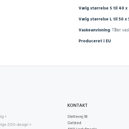
Vælg størrelse S til 40 x
Vælg størrelse L til 50 
Vaskeanvisning
:
Tåler vas
Produceret i EU
KONTAKT
lg >
Slettevej 1B
Gelsted
ælge ZOO-design >