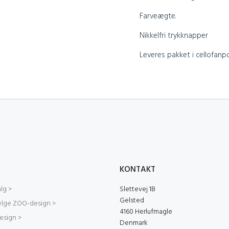
Farveægte.
Nikkelfri trykknapper
Leveres pakket i cellofanp
KONTAKT
lg >
Slettevej 1B
Gelsted
ælge ZOO-design >
4160 Herlufmagle
sign >
Denmark