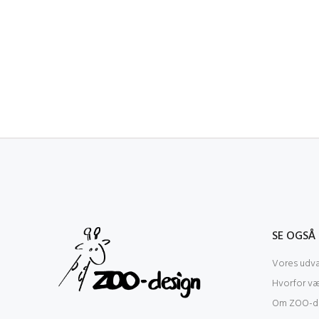
SE OGSÅ
Vores udva
Hvorfor v
Om ZOO-de