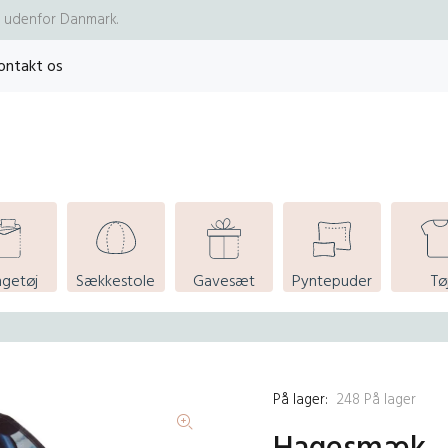
re udenfor Danmark.
ontakt os
ngetøj
Sækkestole
Gavesæt
Pyntepuder
Tø
På lager:
248
På lager