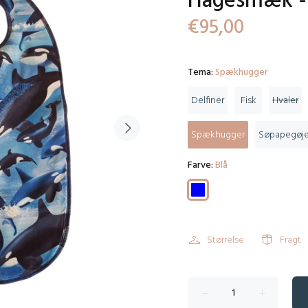
Hagesmæk -
€95,00
Tema:
Spækhugger
Delfiner
Fisk
Hvaler
Spækhugger
Søpapegøj
Farve:
Blå
Størrelse
Fragt