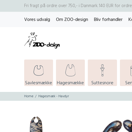
Fri fragt på ordre over 750,- i Danmark. 140 EUR for ord
Vores udvalg
Om ZOO-design
Bliv forhandler
K
Savlesmække
Hagesmække
Suttesnore
Se
Home
Hagesmæk - Havdyr