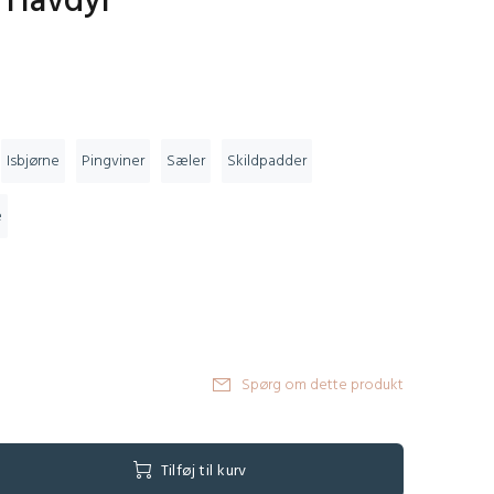
 Havdyr
Isbjørne
Pingviner
Sæler
Skildpadder
e
Spørg om dette produkt
Tilføj til kurv