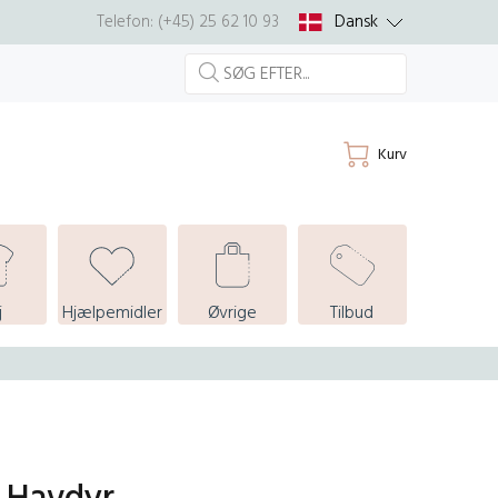
Dansk
Telefon: (+45) 25 62 10 93
Kurv
j
Hjælpemidler
Øvrige
Tilbud