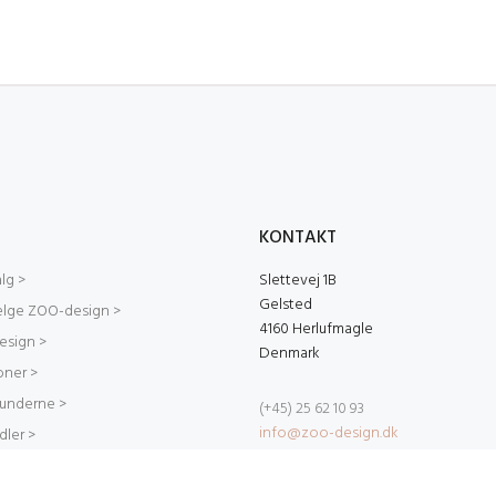
KONTAKT
lg >
Slettevej 1B
Gelsted
ælge ZOO-design >
4160 Herlufmagle
sign >
Denmark
ioner >
kunderne >
(+45) 25 62 10 93
info@zoo-design.dk
dler >