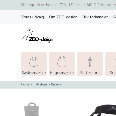
Fri fragt på ordre over 750,- i Danmark. 140 EUR for ord
Vores udvalg
Om ZOO-design
Bliv forhandler
K
Savlesmække
Hagesmække
Suttesnore
Se
Home
Indkøbsnet - Kæledyr