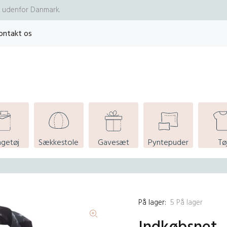
re udenfor Danmark.
ontakt os
ngetøj
Sækkestole
Gavesæt
Pyntepuder
Tø
På lager:
5
På lager