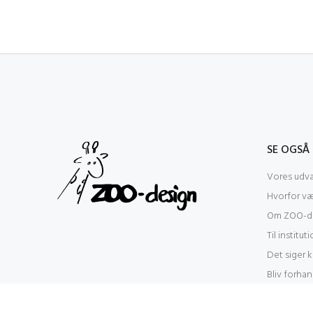
SE OGSÅ
Vores udva
Hvorfor v
Om ZOO-de
Til institut
Det siger 
Bliv forhan