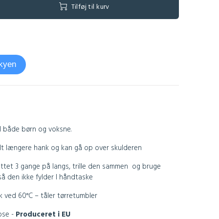
Tilføj til kurv
skyen
il både børn og voksne.
idt længere hank og kan gå op over skulderen
ettet 3 gange på langs, trille den sammen
og bruge
så den ikke fylder I håndtaske
k ved 60°C – tåler tørretumbler
ose -
Produceret i EU