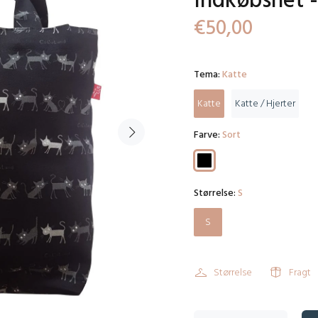
Indkøbsnet 
€50,00
Tema:
Katte
Katte
Katte / Hjerter
Farve:
Sort
Størrelse:
S
S
Størrelse
Fragt