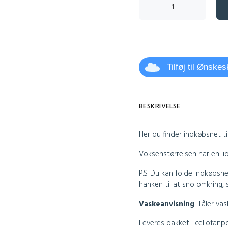
Tilføj til Ønske
BESKRIVELSE
Her du finder indkøbsnet t
Voksenstørrelsen har en l
P.S. Du kan folde indkøbsn
hanken til at sno omkring, 
Vaskeanvisning
:
Tåler vas
Leveres pakket i cellofanp