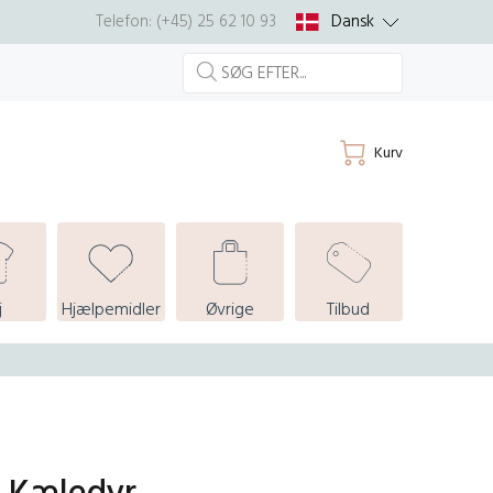
Dansk
Telefon: (+45) 25 62 10 93
Kurv
j
Hjælpemidler
Øvrige
Tilbud