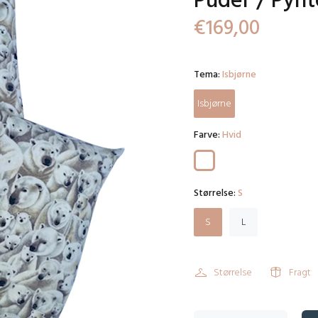
Puder / Pyn
€169,00
Tema:
Isbjørne
Isbjørne
Farve:
Hvid
Størrelse:
S
S
L
Størrelse
Fragt