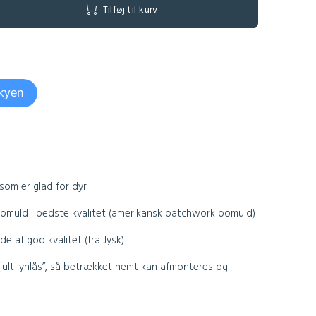
Tilføj til kurv
skyen
 som er glad for dyr
muld i bedste kvalitet (amerikansk patchwork bomuld)
 af god kvalitet (fra Jysk)
jult lynlås”, så betrækket nemt kan afmonteres og