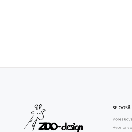
SE OGSÅ
Vores udva
Hvorfor v