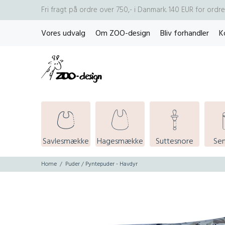
Fri fragt på ordre over 750,- i Danmark. 140 EUR for ord
Vores udvalg
Om ZOO-design
Bliv forhandler
K
Savlesmække
Hagesmække
Suttesnore
Se
Home
Puder / Pyntepuder - Havdyr