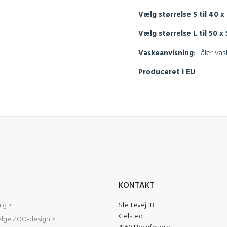
Vælg størrelse S til 40 x
Vælg størrelse L til 50 
Vaskeanvisning
:
Tåler vas
Produceret i EU
KONTAKT
lg >
Slettevej 1B
Gelsted
ælge ZOO-design >