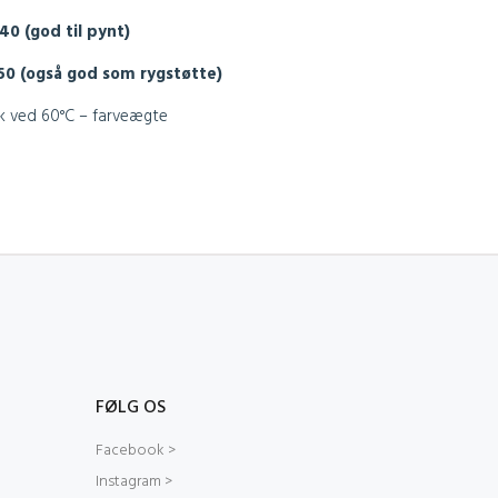
 40 (god til pynt)
x 50 (også god som rygstøtte)
k ved 60°C – farveægte
FØLG OS
Facebook >
Instagram >