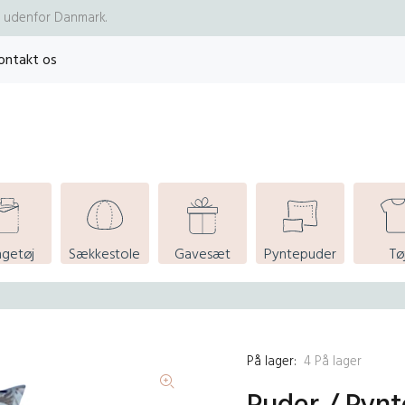
re udenfor Danmark.
ontakt os
ngetøj
Sækkestole
Gavesæt
Pyntepuder
Tø
På lager:
4
På lager