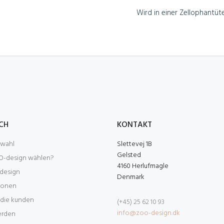
Wird in einer Zellophantüte
UCH
KONTAKT
swahl
Slettevej 1B
Gelsted
-design wählen?
4160 Herlufmagle
design
Denmark
tionen
 die kunden
(+45) 25 62 10 93
info@zoo-design.dk
erden