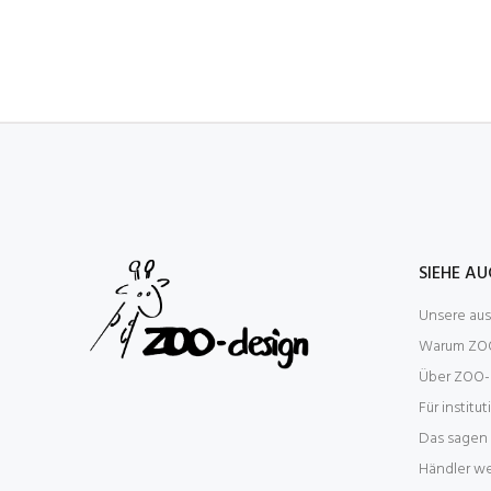
SIEHE A
Unsere au
Warum ZOO
Über ZOO-
Für institu
Das sagen
Händler w