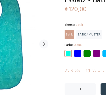
Esslatz - Bat
€120,00
Thema:
Batik
Batik
BATIK / MUSTER
Farbe:
Aqua
Größe
Versand