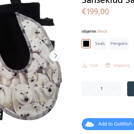
Sanseklud S
€199,00
isbjørne:
Black
Seals
Penguins
Size
Shipping
Add to GoWish