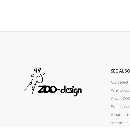
SEE ALS
Our select
Why choo
About ZOO
For institu
What cust
Become a r