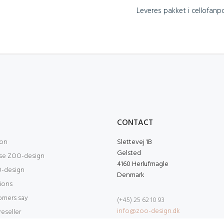
Leveres pakket i cellofanp
O
CONTACT
ion
Slettevej 1B
Gelsted
se ZOO-design
4160 Herlufmagle
-design
Denmark
tions
omers say
(+45) 25 62 10 93
info@zoo-design.dk
eseller