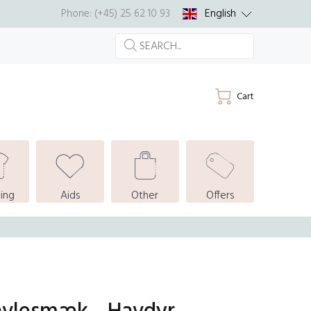
English
Phone: (+45) 25 62 10 93
Cart
ing
Aids
Other
Offers