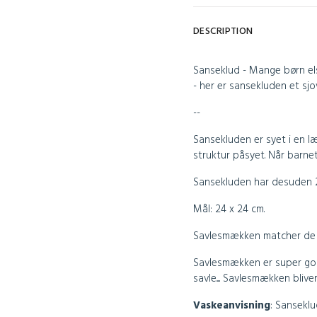
DESCRIPTION
Sanseklud - Mange børn els
- her er sansekluden et sjo
--
Sansekluden er syet i en læ
struktur påsyet. Når barne
Sansekluden har desuden 2 
Mål: 24 x 24 cm.
Savlesmækken matcher de 2
Savlesmækken
er super god
savle.....
Savlesmækken bliver
Vaskeanvisning
:
Sanseklud