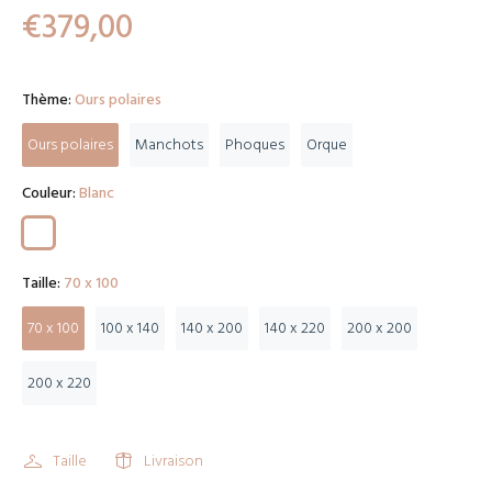
€379,00
Thème:
Ours polaires
Ours polaires
Manchots
Phoques
Orque
Couleur:
Blanc
Taille:
70 x 100
70 x 100
100 x 140
140 x 200
140 x 220
200 x 200
200 x 220
Taille
Livraison