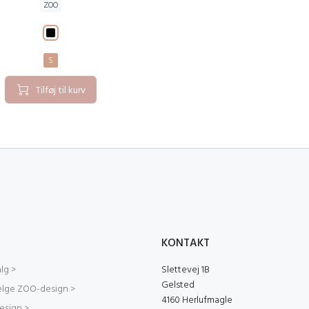
ZOO
S
Tilføj til kurv
KONTAKT
lg >
Slettevej 1B
Gelsted
ælge ZOO-design >
4160 Herlufmagle
sign >