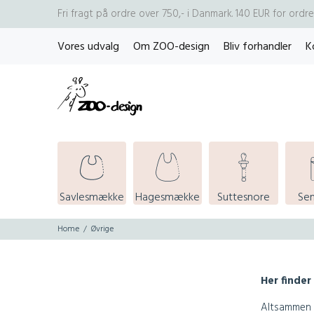
Fri fragt på ordre over 750,- i Danmark. 140 EUR for ord
Vores udvalg
Om ZOO-design
Bliv forhandler
K
Savlesmække
Hagesmække
Suttesnore
Se
Home
Øvrige
Her finder
Altsammen I