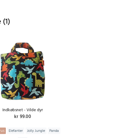
e
(1)
Indkøbsnet - Vilde dyr
kr 99.00
rus
Elefanter
Jolly Jungle
Panda