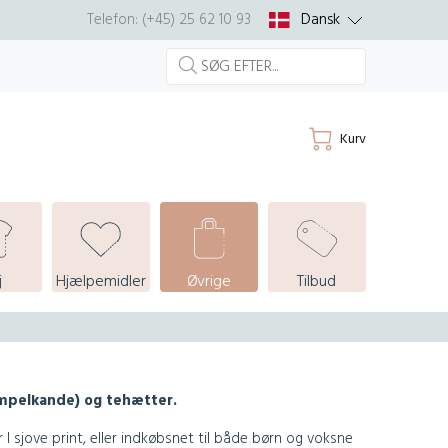
Dansk
Telefon: (+45) 25 62 10 93
Kurv
j
Hjælpemidler
Øvrige
Tilbud
tempelkande) og tehætter.
r I sjove print, eller indkøbsnet til både børn og voksne