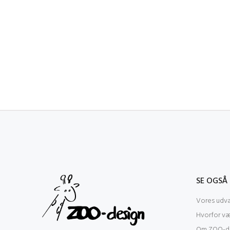
SE OGSÅ
Vores udva
Hvorfor v
Om ZOO-de