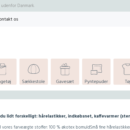
re udenfor Danmark.
ontakt os
ngetøj
Sækkestole
Gavesæt
Pyntepuder
Tø
 du lidt forskelligt: hårelastikker, indkøbsnet, kaffevarmer (s
 vores farveægte stoffer: 100 % økotex bomuld
Små fine hårelastikke