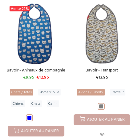
Vente
23%
Bavoir - Animaux de compagnie
Bavoir - Transport
€9,95
€12,95
€13,95
Chats / Têtes
Border Collie
Avions / Liberty
Tracteur
Chiens
Chats
Carlin
AJOUTER AU PANIER
AJOUTER AU PANIER