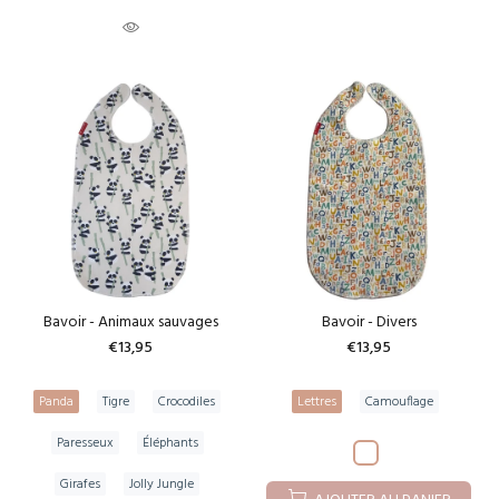
Bavoir - Animaux sauvages
Bavoir - Divers
€13,95
€13,95
Panda
Tigre
Crocodiles
Lettres
Camouflage
Paresseux
Éléphants
Girafes
Jolly Jungle