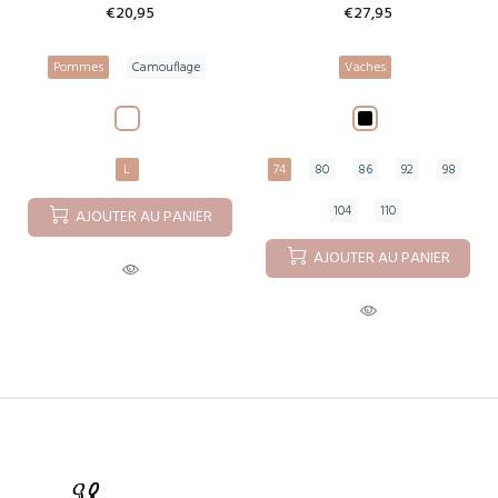
€20,95
€27,95
Pommes
Camouflage
Vaches
L
74
80
86
92
98
104
110
AJOUTER AU PANIER
AJOUTER AU PANIER