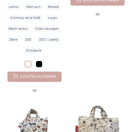
AJOUTER AU PANIER
Lémur
Petit ours
Renard
Animaux de la forêt
Loups
Raton laveur
Chats sauvages
Zèbre
ZOO
ZOO / Liberty
Dinosaure
AJOUTER AU PANIER