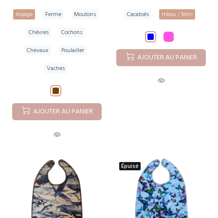
Alpage
Ferme
Moutons
Cacatoès
Hibou / Mini
Chèvres
Cochons
Chevaux
Poulailler
AJOUTER AU PANIER
Vaches
AJOUTER AU PANIER
Épuisé