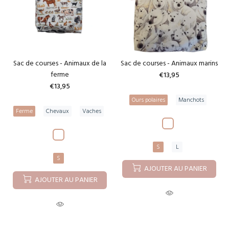
Sac de courses - Animaux de la
Sac de courses - Animaux marins
ferme
€13,95
€13,95
Ours polaires
Manchots
Ferme
Chevaux
Vaches
S
L
S
AJOUTER AU PANIER
AJOUTER AU PANIER