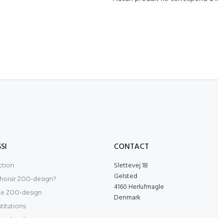
SI
CONTACT
ction
Slettevej 1B
Gelsted
hoisir ZOO-design?
4160 Herlufmagle
de ZOO-design
Denmark
stitutions