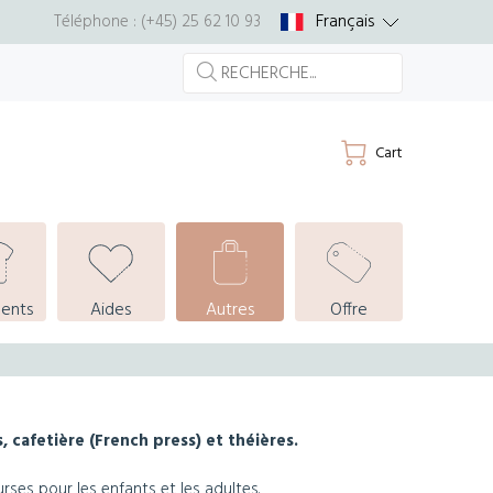
Français
Téléphone : (+45) 25 62 10 93
Cart
ents
Aides
Autres
Offre
, cafetière (French press) et théières.
rses pour les enfants et les adultes.