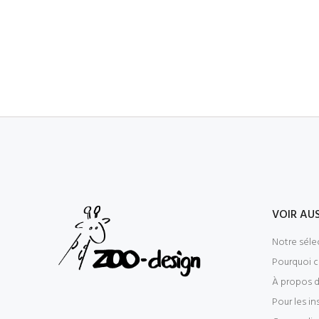
VOIR AUS
Notre séle
Pourquoi c
À propos 
Pour les in