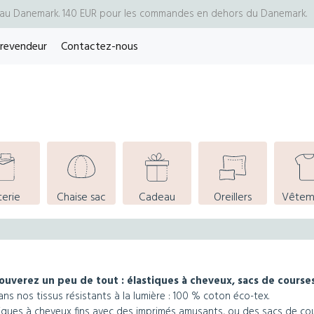
- au Danemark. 140 EUR pour les commandes en dehors du Danemark.
 revendeur
Contactez-nous
terie
Chaise sac
Cadeau
Oreillers
Vêtem
trouverez un peu de tout : élastiques à cheveux, sacs de courses
ans nos tissus résistants à la lumière : 100 % coton éco-tex.
tiques à cheveux fins avec des imprimés amusants, ou des sacs de cou