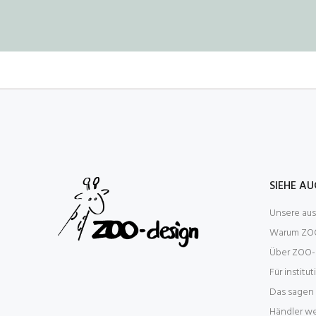
SIEHE A
Unsere au
Warum ZOO
Über ZOO-
Für institu
Das sagen
Händler w