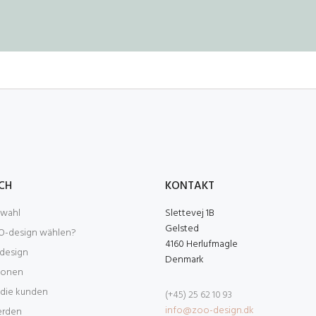
UCH
KONTAKT
swahl
Slettevej 1B
Gelsted
-design wählen?
4160 Herlufmagle
design
Denmark
tionen
 die kunden
(+45) 25 62 10 93
info@zoo-design.dk
erden