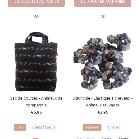
AJOUTER AU PANIER
AJOUTER AU PANIER
Sac de courses - Animaux de
Scrunchie - Élastique à cheveux -
compagnie
Animaux sauvages
€6,95
€3,95
Chats
Chats / Cœurs
Éléphants
Girafes
Jolly Jungle
Panda
Loups