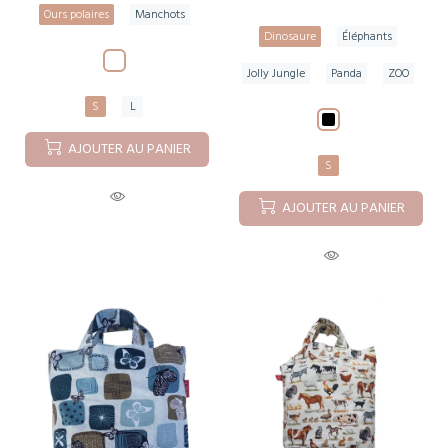
Ours polaires
Manchots
Dinosaure
Éléphants
Jolly Jungle
Panda
ZOO
S
L
AJOUTER AU PANIER
S
AJOUTER AU PANIER