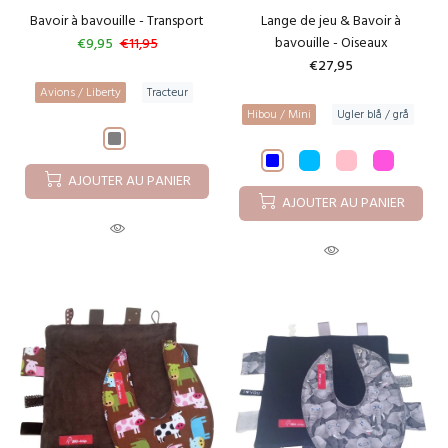
Bavoir à bavouille - Transport
Lange de jeu & Bavoir à
bavouille - Oiseaux
€9,95
€11,95
€27,95
Avions / Liberty
Tracteur
Hibou / Mini
Ugler blå / grå
AJOUTER AU PANIER
AJOUTER AU PANIER