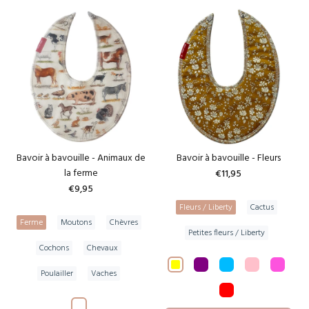
Bavoir à bavouille - Animaux de
Bavoir à bavouille - Fleurs
la ferme
€11,95
€9,95
Fleurs / Liberty
Cactus
Ferme
Moutons
Chèvres
Petites fleurs / Liberty
Cochons
Chevaux
Poulailler
Vaches