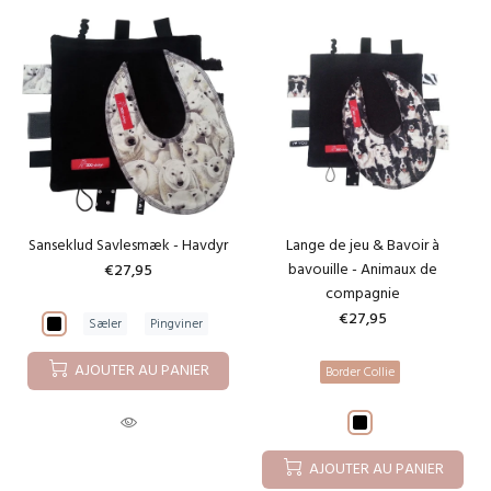
Sanseklud Savlesmæk - Havdyr
Lange de jeu & Bavoir à
bavouille - Animaux de
€27,95
compagnie
€27,95
Sæler
Pingviner
AJOUTER AU PANIER
Border Collie
AJOUTER AU PANIER