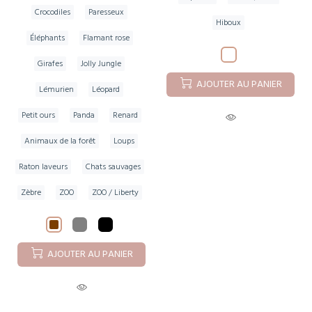
Crocodiles
Paresseux
Hiboux
Éléphants
Flamant rose
Girafes
Jolly Jungle
AJOUTER AU PANIER
Lémurien
Léopard
Petit ours
Panda
Renard
Animaux de la forêt
Loups
Raton laveurs
Chats sauvages
Zèbre
ZOO
ZOO / Liberty
AJOUTER AU PANIER