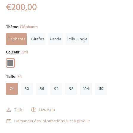
€200,00
Thème:
Éléphants
Éléphants
Girafes
Panda
Jolly Jungle
Couleur:
Gris
Taille:
74
74
80
86
92
98
104
110
Taille
Livraison
Demander des informations sur ce produit