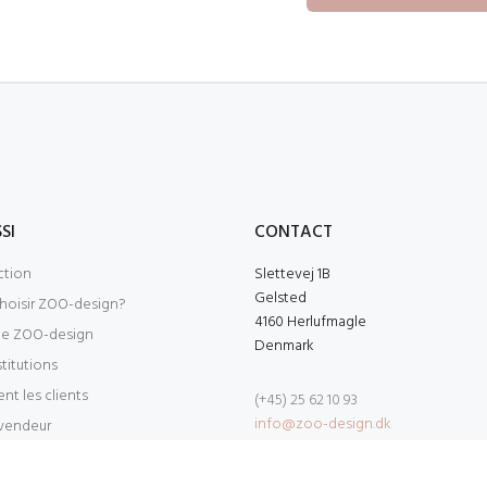
SI
CONTACT
ction
Slettevej 1B
Gelsted
hoisir ZOO-design?
4160 Herlufmagle
de ZOO-design
Denmark
stitutions
nt les clients
(+45) 25 62 10 93
info@zoo-design.dk
evendeur