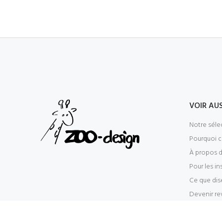
VOIR AUS
Notre séle
Pourquoi c
À propos 
Pour les in
Ce que dise
Devenir r